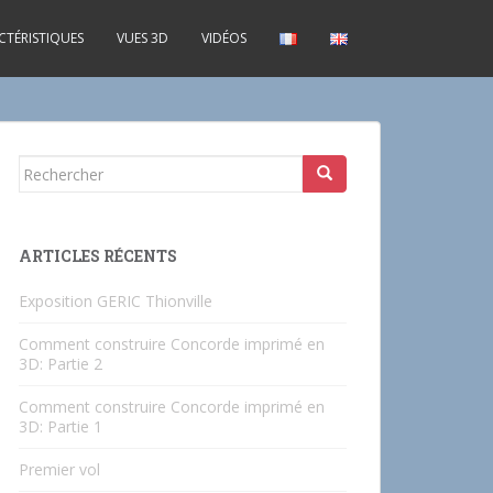
CTÉRISTIQUES
VUES 3D
VIDÉOS
Rechercher...
ARTICLES RÉCENTS
Exposition GERIC Thionville
Comment construire Concorde imprimé en
3D: Partie 2
Comment construire Concorde imprimé en
3D: Partie 1
Premier vol