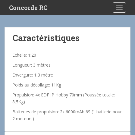
S
Concorde RC
TOGGLE
k
i
p
t
Caractéristiques
o
m
a
Echelle: 1:20
i
Longueur: 3 mètres
n
c
Envergure: 1,3 mètre
o
Poids au décollage: 11Kg
n
t
Propulsion: 4x EDF JP Hobby 70mm (Poussée totale:
e
8,5Kg)
n
Batteries de propulsion: 2x 6000mAh 6S (1 batterie pour
t
2 moteurs)