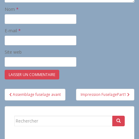
Nom
*
E-mail
*
Site web
Navigation
Assemblage fuselage avant
Impression FuselagePart1
de
l’article
Rechercher...