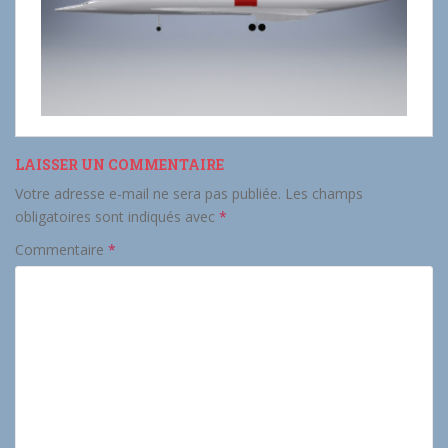
LAISSER UN COMMENTAIRE
Votre adresse e-mail ne sera pas publiée.
Les champs
obligatoires sont indiqués avec
*
Commentaire
*